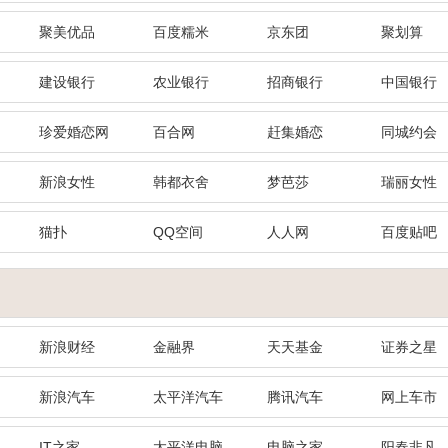
聚美优品
百度糯米
京东团
聚划算
建设银行
农业银行
招商银行
中国银行
珍爱婚恋网
百合网
赶集婚恋
同城约会
新浪女性
韩都衣舍
梦芭莎
瑞丽女性
猫扑
QQ空间
人人网
百度贴吧
新浪财经
金融界
天天基金
证券之星
新浪汽车
太平洋汽车
腾讯汽车
网上车市
IT之家
太平洋电脑
电脑之家
阳春非凡