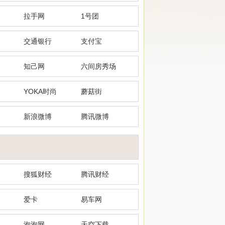
拉手网
1号团
交通银行
支付宝
知己网
六间房秀场
YOKA时尚
蘑菇街
新浪微博
腾讯微博
搜狐财经
腾讯财经
爱卡
易车网
泡泡网
天空下载