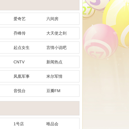
爱奇艺
六间房
乔峰传
大天使之剑
起点女生
言情小说吧
CNTV
新闻热点
凤凰军事
米尔军情
音悦台
豆瓣FM
1号店
唯品会