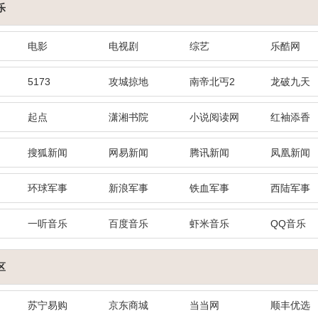
乐
电影
电视剧
综艺
乐酷网
5173
攻城掠地
南帝北丐2
龙破九天
起点
潇湘书院
小说阅读网
红袖添香
搜狐新闻
网易新闻
腾讯新闻
凤凰新闻
环球军事
新浪军事
铁血军事
西陆军事
一听音乐
百度音乐
虾米音乐
QQ音乐
区
苏宁易购
京东商城
当当网
顺丰优选